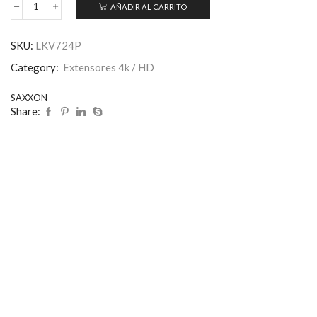
AÑADIR AL CARRITO
SKU:
LKV724P
Category:
Extensores 4k / HD
SAXXON
Share: