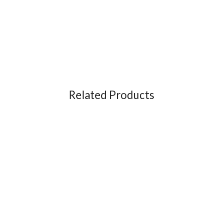
Related Products