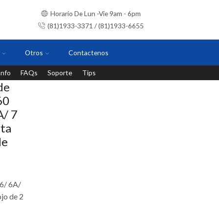
Horario De Lun -Vie 9am - 6pm
(81)1933-3371 / (81)1933-6655
Otros
Contactenos
Info
FAQs
Soporte
Tips
Instalaciones con personal certificado
de
60
A/ 7
ta
de
6/ 6A/
jo de 2