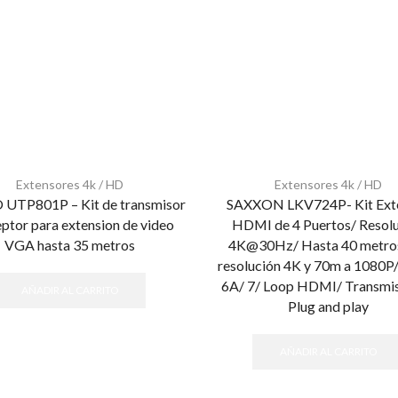
Extensores 4k / HD
Extensores 4k / HD
UTP801P – Kit de transmisor
SAXXON LKV724P- Kit Ext
eptor para extension de video
HDMI de 4 Puertos/ Resol
VGA hasta 35 metros
4K@30Hz/ Hasta 40 metro
resolución 4K y 70m a 1080P/
6A/ 7/ Loop HDMI/ Transmis
AÑADIR AL CARRITO
Plug and play
AÑADIR AL CARRITO