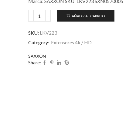
Marca: SAXXON SKU: LKV223 SXN0570005
AÑADIR AL CARRITO
SKU:
LKV223
Category:
Extensores 4k / HD
SAXXON
Share: