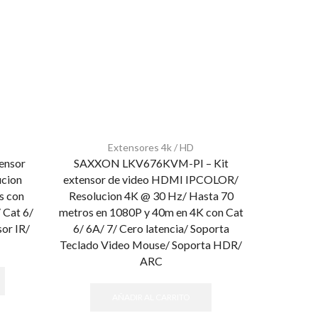
Extensores 4k / HD
ensor
SAXXON LKV676KVM-PI – Kit
SAXXON L
ucion
extensor de video HDMI IPCOLOR/
HDMI de 2 
s con
Resolucion 4K @ 30 Hz/ Hasta 70
CAT6/ 6A/ 
 Cat 6/
metros en 1080P y 40m en 4K con Cat
HDMI/ Tra
or IR/
6/ 6A/ 7/ Cero latencia/ Soporta
Teclado Video Mouse/ Soporta HDR/
ARC
AÑADIR AL CARRITO