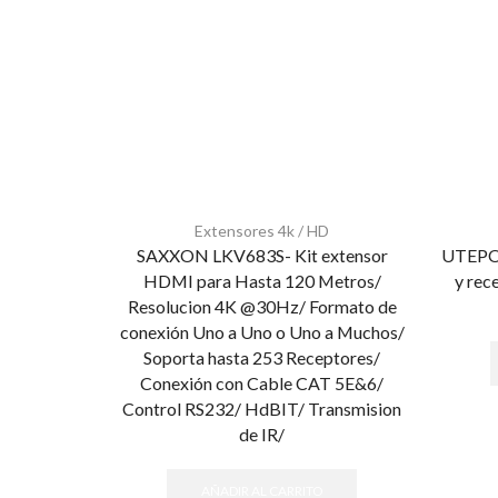
Extensores 4k / HD
SAXXON LKV683S- Kit extensor
UTEPO 
HDMI para Hasta 120 Metros/
y rec
Resolucion 4K @30Hz/ Formato de
conexión Uno a Uno o Uno a Muchos/
Soporta hasta 253 Receptores/
Conexión con Cable CAT 5E&6/
Control RS232/ HdBIT/ Transmision
de IR/
AÑADIR AL CARRITO