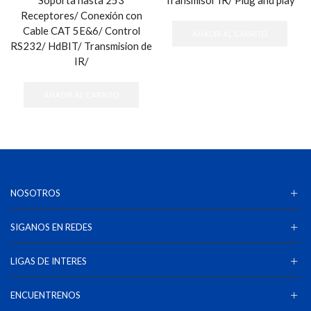
Soporta hasta 253
Transmisor IR/ Plug and play
Receptores/ Conexión con
Cable CAT 5E&6/ Control
AÑADIR AL CARRITO
RS232/ HdBIT/ Transmision de
IR/
AÑADIR AL CARRITO
NOSOTROS
SIGANOS EN REDES
LIGAS DE INTERES
ENCUENTRENOS