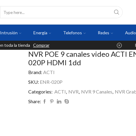
Intrusión
Energia
Telefonos
Redes
Audio
 toda la tienda
Comprar
NVR POE 9 canales video ACTI E
020P HDMI 1dd
Brand:
ACTI
SKU:
ENR-020P
Categories:
ACTI
,
NVR
,
NVR 9 Canales
,
NVR Grab
Share: