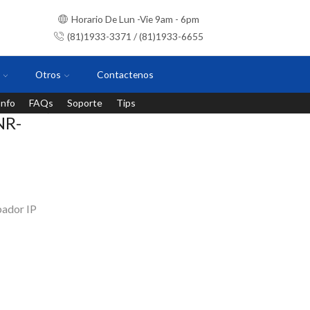
Horario De Lun -Vie 9am - 6pm
(81)1933-3371 / (81)1933-6655
Otros
Contactenos
Info
FAQs
Soporte
Tips
Instalaciones con personal certificado
NR-
ador IP