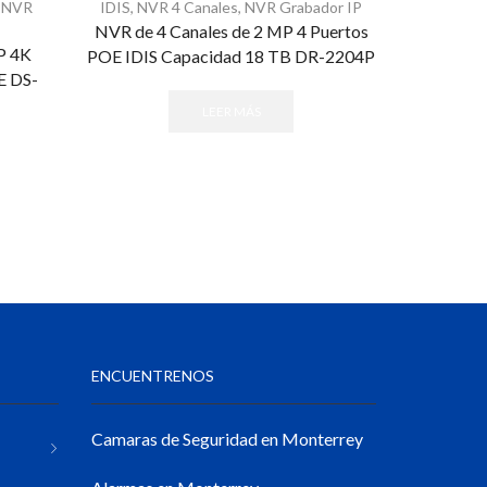
,
NVR
IDIS
,
NVR 4 Canales
,
NVR Grabador IP
HIKVISIO
NVR de 4 Canales de 2 MP 4 Puertos
P 4K
NVR de 
POE IDIS Capacidad 18 TB DR-2204P
E DS-
HIKVISI
LEER MÁS
ENCUENTRENOS
Camaras de Seguridad en Monterrey