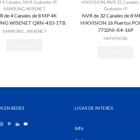
 4 Canales
,
NVR Grabador IP
,
HIKVISION
,
NVR 32 Canales
SAMSUNG WISENET
Grabador IP
 de 4 Canales de 8 MP 4K
NVR de 32 Canales de 8 M
NG WISENET QRN-410-1TB
HIKVISION 16 Puertos PO
7732NI-K4-16P
SAMSUNG
,
WISENET
HIKVISION
LEER MÁS
LEER MÁS
S EN REDES
LIGAS DE INTERES
Info