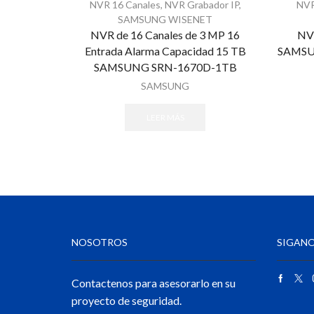
NVR 16 Canales
,
NVR Grabador IP
,
NVR
SAMSUNG WISENET
NVR de 16 Canales de 3 MP 16
NVR
Entrada Alarma Capacidad 15 TB
SAMSU
SAMSUNG SRN-1670D-1TB
SAMSUNG
LEER MÁS
NOSOTROS
SIGANO
Contactenos para asesorarlo en su
proyecto de seguridad.